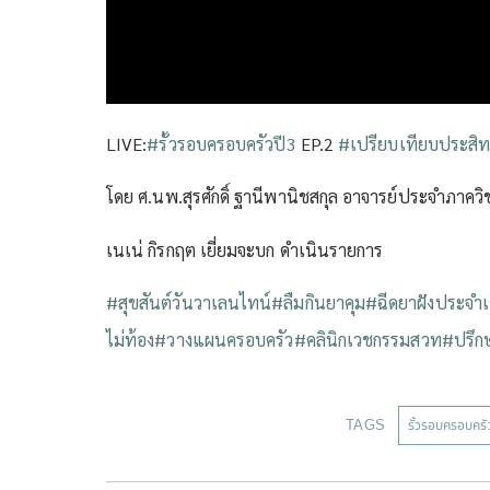
LIVE:
#รั้วรอบครอบครัวปี3
EP.2
#เปรียบเทียบประสิท
โดย ศ.นพ.สุรศักดิ์ ฐานีพานิชสกุล อาจารย์ประจำภาคว
เนเน่ กิรกฤต เยี่ยมจะบก ดำเนินรายการ
#สุขสันต์วันวาเลนไทน์
#ลืมกินยาคุม
#ฉีดยาฝังประจำเ
ไม่ท้อง
#วางแผนครอบครัว
#คลินิกเวชกรรมสวท
#ปรึก
TAGS
รั้วรอบครอบครั