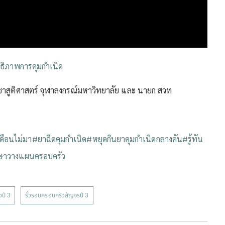
ธิภาพการคุมกำเนิด
ิชาสูติศาสตร์ จุฬาลงกรณ์มหาวิทยาลัย และ นายก สวท
ดือนไม่มา
#ยาฉีดคุมกำเนิด
#หยุดกินยาคุมกำเนิดกลางคัน
#รู้ทัน
ษาวางแผนครอบครัว
วปี 3
รั้วรอบครอบครัวสัญจรปี 3