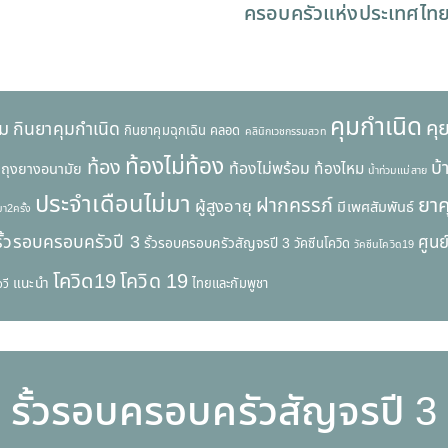
ครอบครัวแห่งประเทศไท
คุมกำเนิด
คุ
ุม
กินยาคุมกำเนิด
กินยาคุมฉุกเฉิน
คลอด
คลินิกเวชกรรมสวท
ท้องไม่ท้อง
ท้อง
บ
ท้องไม่พร้อม
ท้องไหม
ถุงยางอนามัย
น้ำท่วมแม่สาย
ประจำเดือนไม่มา
ยาค
ฝากครรภ์
ผู้สูงอายุ
มีเพศสัมพันธ์
า2ครั้ง
รั้วรอบครอบครัวปี 3
ศูนย
รั้วรอบครอบครัวสัญจรปี 3
วัคซีนโควิด
วัคซีนโควิด19
โควิด19
โควิด 19
แนะนำ
ไทยและกัมพูชา
วี
รั้วรอบครอบครัวสัญจรปี 3