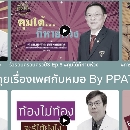
ง
รั้วรอบครอบครัวปี3 Ep.6 #คุมได้ก็หายห่วง
#กา
คุยเรื่องเพศกับหมอ By PPA