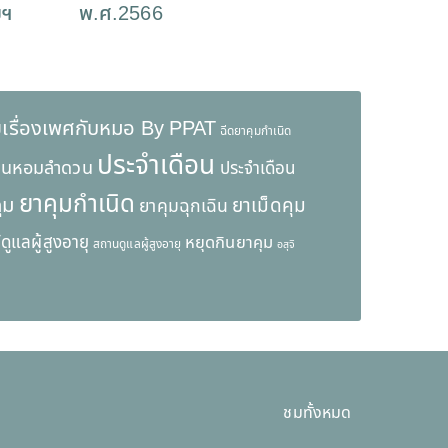
ยฯ
พ.ศ.2566
ยเรื่องเพศกับหมอ By PPAT
ฉีดยาคุมกำเนิด
ประจำเดือน
้านหอมลำดวน
ประจำเดือน
ยาคุมกำเนิด
ุม
ยาเม็ดคุม
ยาคุมฉุกเฉิน
์ดูแลผู้สูงอายุ
หยุดกินยาคุม
สถานดูแลผู้สูงอายุ
อสุจิ
ชมทั้งหมด