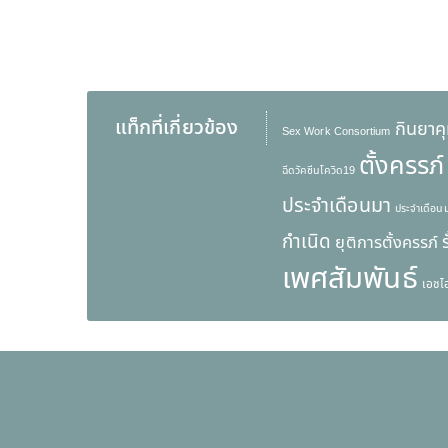
แท็กที่เกี่ยวข้อง
กินยาค
Sex Work Consortium
ตั้งครรภ์
ฉีดวัคซีนโควิด19
ประจำเดือนมา
ประจำเดือนม
กำเนิด
ยุติการตั้งครรภ์
เพศสัมพันธ์
เอชไอ