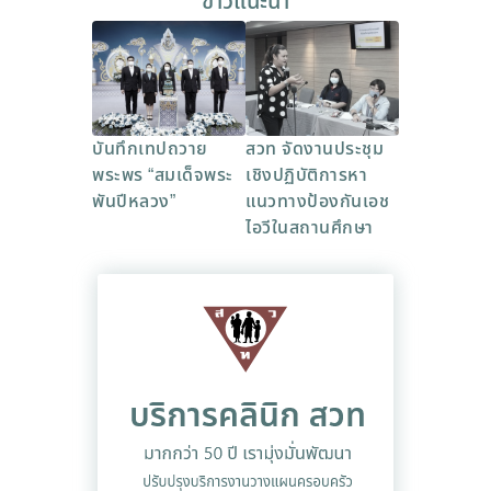
ข่าวแนะนำ
บันทึกเทปถวาย
สวท จัดงานประชุม
พระพร “สมเด็จพระ
เชิงปฏิบัติการหา
พันปีหลวง”
แนวทางป้องกันเอช
ไอวีในสถานศึกษา