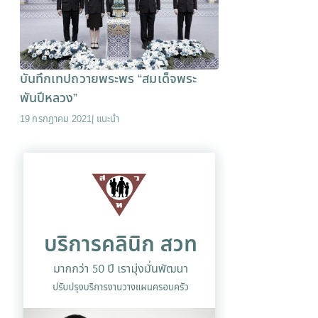
บันทึกเทปถวายพระพร “สมเด็จพระ
พันปีหลวง”
19 กรกฎาคม 2021
|
แนะนำ