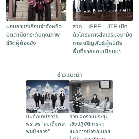
มอบยาแก่เรือนจำจังหวัด
สวท – IPPF – JTF เปิด
ปัตตานียกระดับคุณภาพ
ตัวโครงการส่งเสริมอนามัย
ชีวิตผู้ต้องขัง
การเจริญพันธุ์ผู้หนีภัย
พื้นที่ชายแดนเมียนมา
ข่าวแนะนำ
บันทึกเทปถวาย
สวท จัดงานประชุม
พระพร “สมเด็จพระ
เชิงปฏิบัติการหา
พันปีหลวง”
แนวทางป้องกันเอช
ไอวีในสถานศึกษา