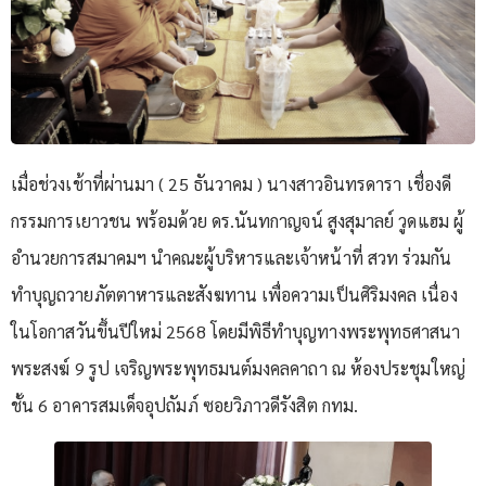
เมื่อช่วงเช้าที่ผ่านมา ( 25 ธันวาคม ) นางสาวอินทรดารา เชื่องดี
กรรมการเยาวชน พร้อมด้วย ดร.นันทกาญจน์ สูงสุมาลย์ วูดแฮม ผู้
อำนวยการสมาคมฯ นำคณะผู้บริหารและเจ้าหน้าที่ สวท ร่วมกัน
ทำบุญถวายภัตตาหารและสังฆทาน เพื่อความเป็นศิริมงคล เนื่อง
ในโอกาสวันขึ้นปีใหม่ 2568 โดยมีพิธีทำบุญทางพระพุทธศาสนา
พระสงฆ์ 9 รูป เจริญพระพุทธมนต์มงคลคาถา ณ ห้องประชุมใหญ่
ชั้น 6 อาคารสมเด็จอุปถัมภ์ ซอยวิภาวดีรังสิต กทม.