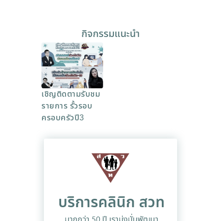
กิจกรรมแนะนำ
เชิญติดตามรับชม
รายการ รั้วรอบ
ครอบครัวปี3