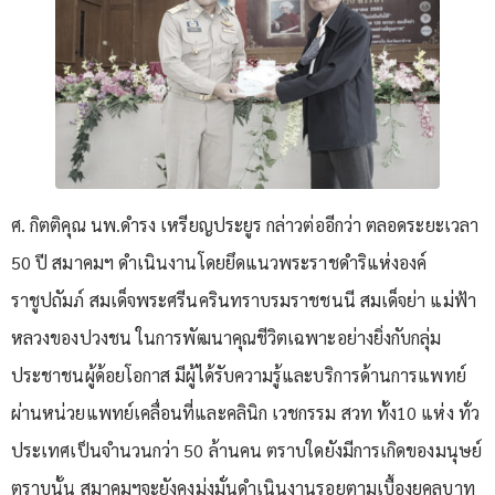
ศ. กิตติคุณ นพ.ดำรง เหรียญประยูร กล่าวต่ออีกว่า ตลอดระยะเวลา
50 ปี สมาคมฯ ดำเนินงานโดยยึดแนวพระราชดำริแห่งองค์
ราชูปถัมภ์ สมเด็จพระศรีนครินทราบรมราชชนนี สมเด็จย่า แม่ฟ้า
หลวงของปวงชน ในการพัฒนาคุณชีวิตเฉพาะอย่างยิ่งกับกลุ่ม
ประชาชนผู้ด้อยโอกาส มีผู้ได้รับความรู้และบริการด้านการแพทย์
ผ่านหน่วยแพทย์เคลื่อนที่และคลินิก เวชกรรม สวท ทั้ง10 แห่ง ทั่ว
ประเทศเป็นจำนวนกว่า 50 ล้านคน ตราบใดยังมีการเกิดของมนุษย์
ตราบนั้น สมาคมฯจะยังคงมุ่งมั่นดำเนินงานรอยตามเบื้องยุคลบาท