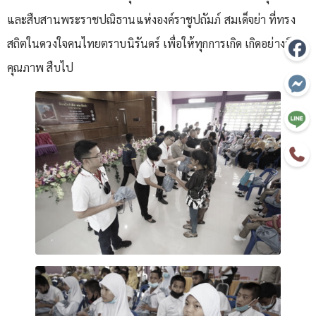
และสืบสานพระราชปณิธานแห่งองค์ราชูปถัมภ์ สมเด็จย่า ที่ทรง
สถิตในดวงใจคนไทยตราบนิรันดร์ เพื่อให้ทุกการเกิด เกิดอย่างมี
คุณภาพ สืบไป