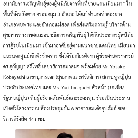
อนามัยการเจริญพันธุ์ของผู้หนีภัยจากพื้นที่ชายแดนเมียนมา” ใน
พื้นที่จังหวัดตาก ครอบคลุม 3 อำเภอ ได้แก่ อำเภอท่าสองยาง
อำเภอพบพระ และอำเภอแม่สอด เพื่อส่งเสริมความรู้ บริการด้าน
สุขภาพทางเพศและอนามัยการเจริญพันธุ์ ให้กับประชากรผู้หนีภัย
การสู้รบในเมียนมา เข้ามาอาศัยอยู่ตามแนวชายแดนไทย-เมียนมา
และนอกศูนย์พักพิงชั่วคราว ซึ่งได้รับเกียรติจาก ผู้ช่วยศาสตราจารย์
ดร.สุกัญญา ศรีโพธิ์ เลขาธิการสมาคมฯ พร้อมด้วย Mr. Yosuke
Kobayashi เลขานุการเอก (สุขภาพและสวัสดิการ) สถานทูตญี่ปุ่น
ประจำประเทศไทย และ Ms. Yuri Taniguchi หัวหน้า (เอเชีย/
รัฐบาลญี่ปุ่น) ทีมผู้บริจาคสัมพันธ์และระดมทุน ร่วมเป็นประธาน
เปิดตัวโครงการ ณ ห้องประชุมชั้น 6 อาคารสมเด็จอุปถัมภ์ ซอย
วิภาวดีรังสิต 44 กทม.