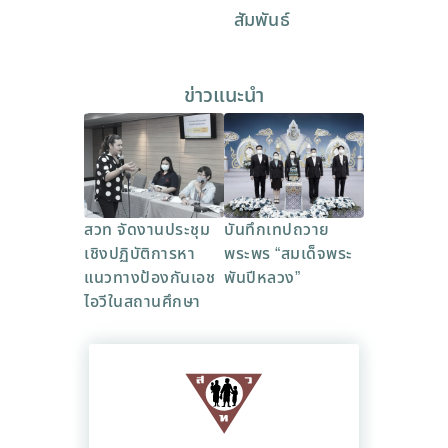
สัมพันธ์
ข่าวแนะนำ
สวท จัดงานประชุม
บันทึกเทปถวาย
เชิงปฏิบัติการหา
พระพร “สมเด็จพระ
แนวทางป้องกันเอช
พันปีหลวง”
ไอวีในสถานศึกษา