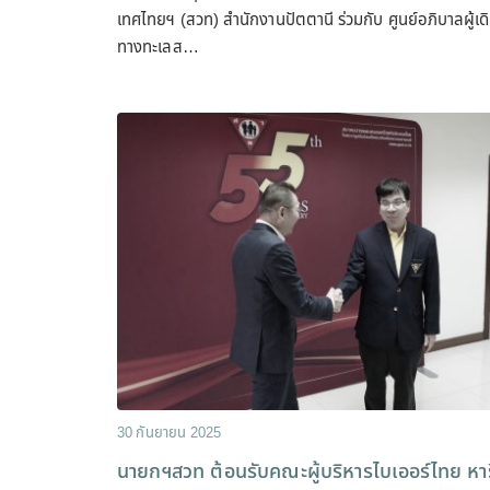
เทศไทยฯ (สวท) สำนักงานปัตตานี ร่วมกับ ศูนย์อภิบาลผู้เด
ทางทะเลส…
30 กันยายน 2025
นายกฯสวท ต้อนรับคณะผู้บริหารไบเออร์ไทย หา