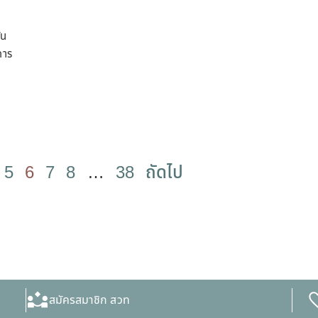
ัน
การ
5
6
7
8
…
38
ถัดไป
สมัครสมาชิก สวท