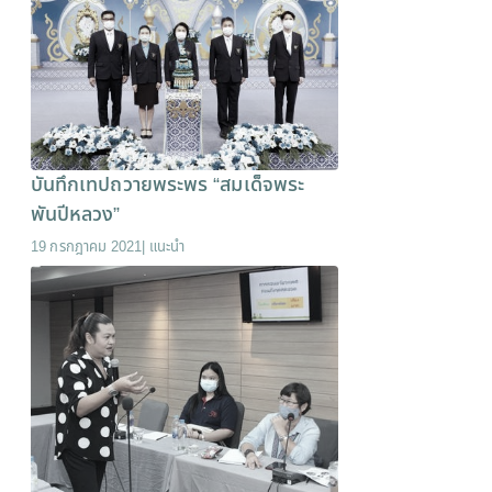
บันทึกเทปถวายพระพร “สมเด็จพระ
พันปีหลวง”
19 กรกฎาคม 2021
|
แนะนำ