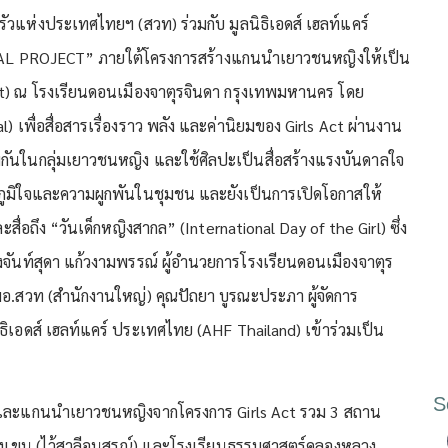
ัวแห่งประเทศไทยฯ (สวท) ร่วมกับ มูลนิธิเอดส์ เฮลท์แคร์
RAL PROJECT” ภายใต้โครงการสร้างแกนนำเยาวชนหญิงให้เป็น
Act) ณ โรงเรียนดอนเมืองจาตุรจินดา กรุงเทพมหานคร โดย
) เพื่อสื่อสารเรื่องราว พลัง และค่านิยมของ Girls Act ผ่านงาน
วมกันในกลุ่มเยาวชนหญิง และใช้ศิลปะเป็นสื่อสร้างแรงบันดาลใจ
คภูมิใจและความผูกพันในชุมชน และยังเป็นการเปิดโอกาสให้
ะสื่อถึง “วันเด็กหญิงสากล” (International Day of the Girl) ซึ่ง
 นางจันท์สุดา แก้วงามพรรณ์ ผู้อำนวยการโรงเรียนดอนเมืองจาตุร
ง ผอ.สวท (สำนักงานใหญ่) คุณปัถยา บูรณะประภา ผู้จัดการ
ิเอดส์ เฮลท์แคร์ ประเทศไทย (AHF Thailand) เข้าร่วมเป็น
S
ึกษาและแกนนำเยาวชนหญิงจากโครงการ Girls Act รวม 3 สถาน
บางเขน (ไว้สาลีอนุสรณ์) และโรงเรียนธรรมศาสตร์คลองหลวง