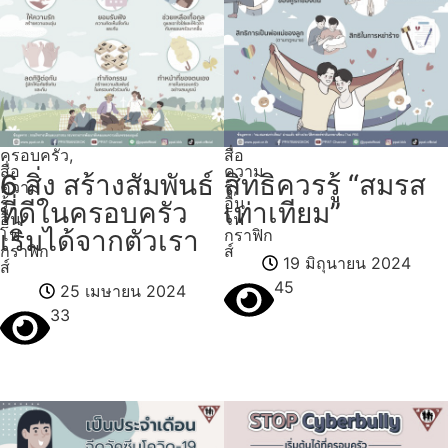
ครอบครัว
,
สื่อ
สื่อ
ความ
6 สิ่ง สร้างสัมพันธ์
สิทธิควรรู้ “สมรส
ความ
รู้
,
รู้
,
อิน
ที่ดีในครอบครัว
เท่าเทียม”
อิน
โฟ
เริ่มได้จากตัวเรา
โฟ
กราฟิก
กราฟิก
ส์
19 มิถุนายน 2024
ส์
45
25 เมษายน 2024
33