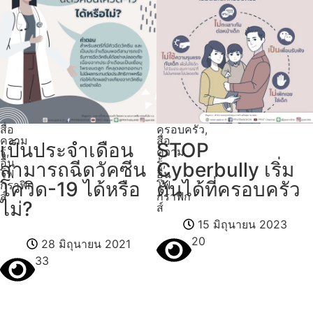
สื่อ
ครอบครัว
,
ความ
สื่อ
เป็นประจำเดือน
STOP
รู้
,
ความ
อิน
รู้
,
สามารถฉีดวัคซีน
Cyberbully เริ่ม
โฟ
อิน
โควิด-19 ได้หรือ
ต้นได้ที่ครอบครัว
กราฟิก
โฟ
ส์
กราฟิก
ไม่?
ส์
15 มิถุนายน 2023
20
28 มิถุนายน 2021
33