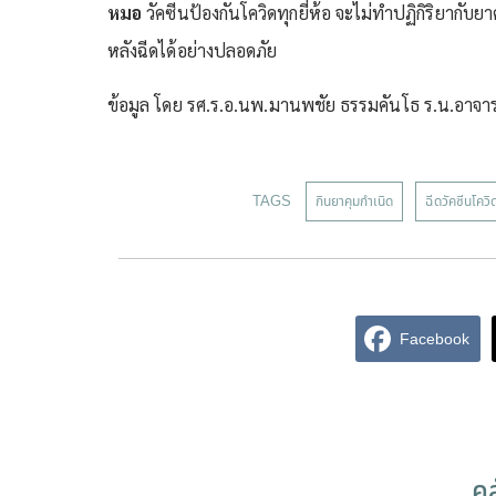
หมอ
วัคซีนป้องกันโควิดทุกยี่ห้อ จะไม่ทำปฏิกิริยากับย
หลังฉีดได้อย่างปลอดภัย
ข้อมูล โดย รศ.ร.อ.นพ.มานพชัย ธรรมคันโธ ร.น.อาจาร
TAGS
กินยาคุมกำเนิด
ฉีดวัคซีนโคว
Facebook
คล