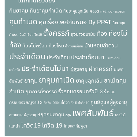
แท็กที่เกี่ยวข้อง
กินยาคุม
กินยาคุมกำเนิด
กินยาคุมฉุกเฉิน
คลอด
คลินิกเวชกรรมสวท
คุมกำเนิด
คุยเรื่องเพศกับหมอ By PPAT
ฉีดยาคุม
ตั้งครรภ์
ท้องไม่
ท้อง
ถุงยางอนามัย
กำเนิด
ฉีดวัคซีนโควิด19
ท้อง
บ้านหอมลำดวน
ท้องไม่พร้อม
ท้องไหม
น้ำท่วมแม่สาย
ประจำเดือน
ประจำเดือนมา
ประจำเดือน
ประจำเดือน
ประจำเดือนไม่มา
ฝากครรภ์
ผู้สูงอายุ
มีเพศ
มา2ครั้ง
ยาคุมกำเนิด
ยาคุม
ยาเม็ดคุม
ยาคุมฉุกเฉิน
สัมพันธ์
กำเนิด
รั้วรอบครอบครัวปี 3
ยุติการตั้งครรภ์
รั้วรอบ
ศูนย์ดูแลผู้สูงอายุ
ครอบครัวสัญจรปี 3
วัคซีนโควิด
วัคซีน
วัคซีนโควิด19
เพศสัมพันธ์
หยุดกินยาคุม
สถานดูแลผู้สูงอายุ
เอชไอวี
อสุจิ
โควิด19
โควิด 19
แนะนำ
ไทยและกัมพูชา