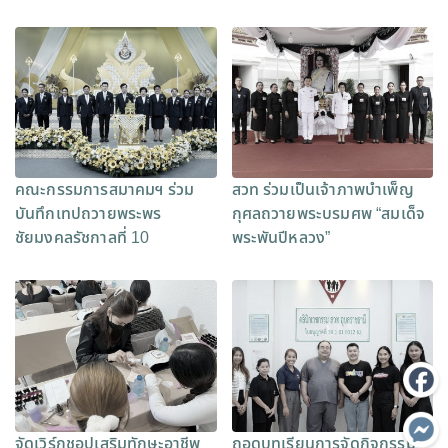
คณะกรรมการสมาคมฯ ร่วม
สวท ร่วมเป็นเจ้าภาพบำเพ็ญ
บันทึกเทปถวายพระพร
กุศลถวายพระบรมศพ “สมเด็จ
ชัยมงคลรัชกาลที่ 10
พระพันปีหลวง”
จัดเวิร์กชอปเสริมทักษะอาชีพ
ถอดบทเรียนการจัดกิจกรรม