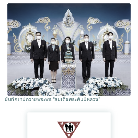
บันทึกเทปถวายพระพร “สมเด็จพระพันปีหลวง”