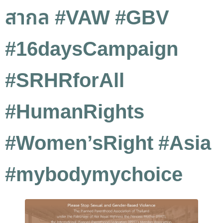
สากล #VAW #GBV
#16daysCampaign
#SRHRforAll
#HumanRights
#Women’sRight #Asia
#mybodymychoice