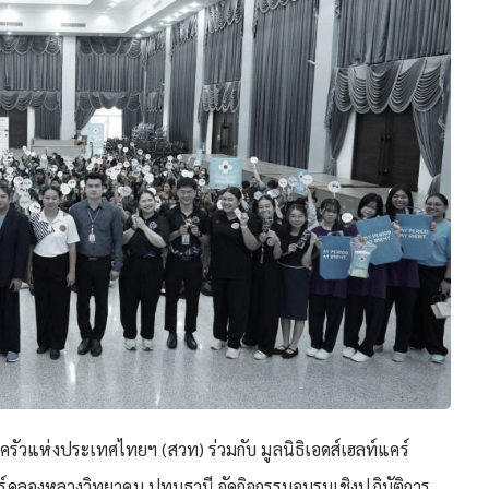
รัวแห่งประเทศไทยฯ (สวท) ร่วมกับ มูลนิธิเอดส์เฮลท์แคร์
คลองหลวงวิทยาคม ปทุมธานี จัดกิจกรรมอบรมเชิงปฏิบัติการ