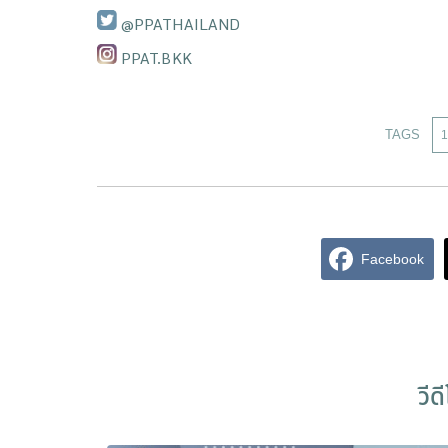
@PPATHAILAND
PPAT.BKK
TAGS
1
Facebook
วีด