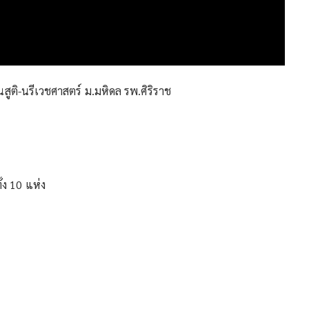
นสูติ-นรีเวชศาสตร์ ม.มหิดล รพ.ศิริราช
้ง 10 แห่ง