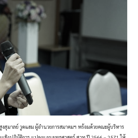
น์ สูงสุมาลย์ วูดแฮม ผู้อำนวยการสมาคมฯ พร้อมด้วยคณะผู้บริหาร
ะชุมเชิงปฏิบัติการ แปลงแผนยุทธศาสตร์ สวท ปี 2566 – 2571 ให้