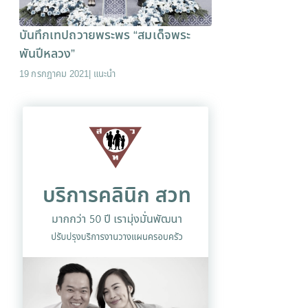
บันทึกเทปถวายพระพร “สมเด็จพระ
พันปีหลวง”
19 กรกฎาคม 2021
|
แนะนำ