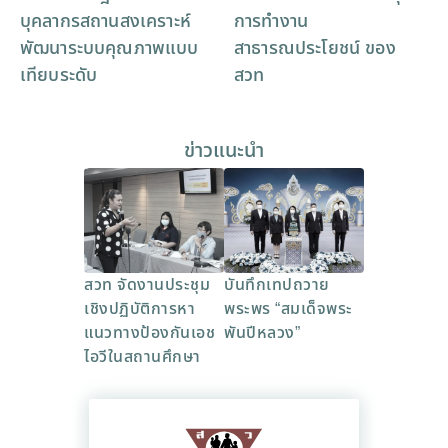
บุคลากรสถานสงเคราะห์
การทำงาน
พัฒนาระบบคุณภาพแบบ
สาธารณประโยชน์ ของ
เทียบระดับ
สวท
ข่าวแนะนำ
สวท จัดงานประชุม
บันทึกเทปถวาย
เชิงปฏิบัติการหา
พระพร “สมเด็จพระ
แนวทางป้องกันเอช
พันปีหลวง”
ไอวีในสถานศึกษา