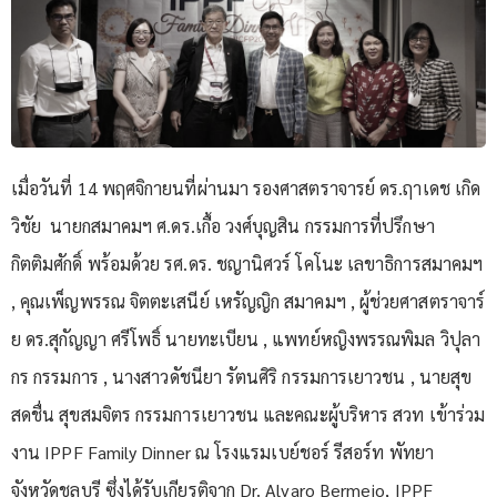
เมื่อวันที่ 14 พฤศจิกายนที่ผ่านมา รองศาสตราจารย์ ดร.ฤาเดช เกิด
วิชัย นายกสมาคมฯ ศ.ดร.เกื้อ วงศ์บุญสิน กรรมการที่ปรึกษา
กิตติมศักดิ์
พร้อมด้วย รศ.ดร. ชญานิศวร์ โคโนะ เลขาธิการสมาคมฯ
, คุณเพ็ญพรรณ จิตตะเสนีย์ เหรัญญิก สมาคมฯ , ผู้ช่วยศาสตราจาร์
ย ดร.สุกัญญา ศรีโพธิ์ นายทะเบียน​ , แพทย์หญิงพรรณพิมล วิปุลา
กร กรรมการ , นางสาวดัชนียา รัตนศิริ กรรมการเยาวชน , นายสุข
สดชื่น สุขสมจิตร กรรมการเยาวชน และคณะผู้บริหาร สวท เข้าร่วม
งาน IPPF Family Dinner ณ โรงแรมเบย์ชอร์ รีสอร์ท พัทยา
จังหวัดชลบุรี ซึ่งได้รับเกียรติจาก Dr. Alvaro Bermejo, IPPF