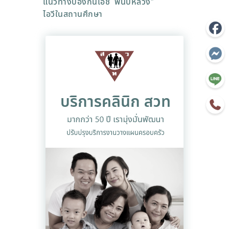
แนวทางป้องกันเอช
พันปีหลวง”
ไอวีในสถานศึกษา