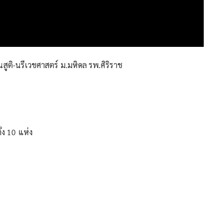
นสูติ-นรีเวชศาสตร์ ม.มหิดล รพ.ศิริราช
้ง 10 แห่ง