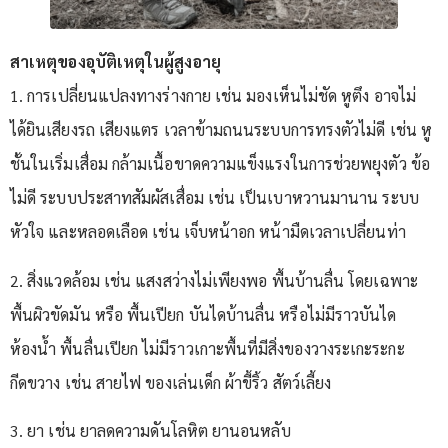
สาเหตุของอุบัติเหตุในผู้สูงอายุ
1. การเปลี่ยนแปลงทางร่างกาย เช่น มองเห็นไม่ชัด หูตึง อาจไม่
ได้ยินเสียงรถ เสียงแตร เวลาข้ามถนนระบบการทรงตัวไม่ดี เช่น หู
ชั้นในเริ่มเสื่อม กล้ามเนื้อขาดความแข็งแรงในการช่วยพยุงตัว ข้อ
ไม่ดี ระบบประสาทสัมผัสเสื่อม เช่น เป็นเบาหวานมานาน ระบบ
หัวใจ และหลอดเลือด เช่น เจ็บหน้าอก หน้ามืดเวลาเปลี่ยนท่า
2. สิ่งแวดล้อม เช่น แสงสว่างไม่เพียงพอ พื้นบ้านลื่น โดยเฉพาะ
พื้นผิวขัดมัน หรือ พื้นเปียก บันไดบ้านลื่น หรือไม่มีราวบันได
ห้องน้ำ พื้นลื่นเปียก ไม่มีราวเกาะพื้นที่มีสิ่งของวางระเกะระกะ
กีดขวาง เช่น สายไฟ ของเล่นเด็ก ผ้าขี้ริ้ว สัตว์เลี้ยง
3. ยา เช่น ยาลดความดันโลหิต ยานอนหลับ