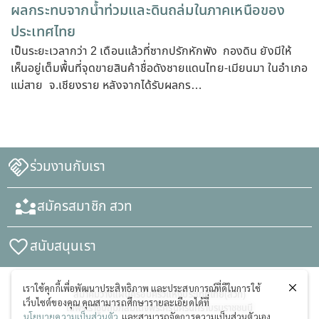
ผลกระทบจากน้ำท่วมและดินถล่มในภาคเหนือของ
ประเทศไทย
เป็นระยะเวลากว่า 2 เดือนแล้วที่ซากปรักหักพัง กองดิน ยังมีให้
เห็นอยู่เต็มพื้นที่จุดขายสินค้าชื่อดังชายแดนไทย-เมียนมา ในอำเภอ
แม่สาย จ.เชียงราย หลังจากได้รับผลกร…
ร่วมงานกับเรา
สมัครสมาชิก สวท
สนับสนุนเรา
เราใช้คุกกี้เพื่อพัฒนาประสิทธิภาพ และประสบการณ์ที่ดีในการใช้
สมาคมวางแผนครอบครัวแห่งประเทศไทย(สวท)
เว็บไซต์ของคุณ คุณสามารถศึกษารายละเอียดได้ที่
ในพระราชูปถัมภ์สมเด็จพระศรีนครินทราบรมราชชนนี
นโยบายความเป็นส่วนตัว
และสามารถจัดการความเป็นส่วนตัวเอง