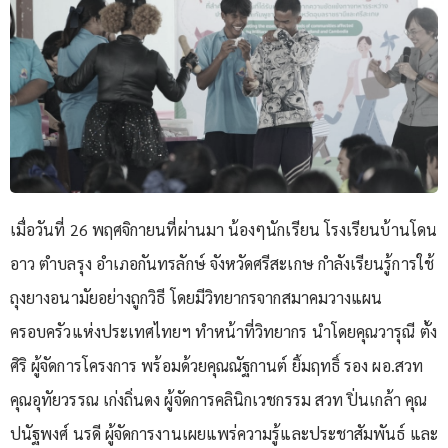
เมื่อวันที่ 26 พฤศจิกายนที่ผ่านมา น้องๆนักเรียน โรงเรียนบ้านโดน
อาว ตำบลรุง อำเภอกันทรลักษ์ จังหวัดศรีสะเกษ กำลังเรียนรู้การใช้
ถุงยางอนามัยอย่างถูกวิธี โดยมีวิทยากรจากสมาคมวางแผน
ครอบครัวแห่งประเทศไทยฯ ทำหน้าที่วิทยากร นำโดยคุณวารุณี ตั้ง
ศิริ ผู้จัดการโครงการ พร้อมด้วยคุณณัฐกานต์ ยิ้มฤทธิ์ รอง ผอ.สวท
คุณอุทัยวรรณ เก่งถิ่นดง ผู้จัดการคลินิกเวชกรรม สวท ปิ่นเกล้า คุณ
ปนัฐพงศ์ นรดี ผู้จัดการงานเผยแพร่ความรู้และประชาสัมพันธ์ และ