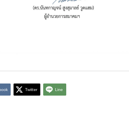
book
Twitter
Line