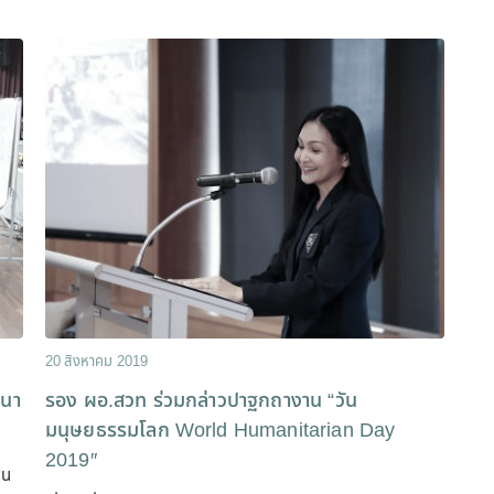
20 สิงหาคม 2019
ฒนา
รอง ผอ.สวท ร่วมกล่าวปาฐกถางาน “วัน
มนุษยธรรมโลก World Humanitarian Day
2019″
ชน