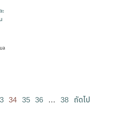
ละ
วน
ำบล
3
34
35
36
…
38
ถัดไป