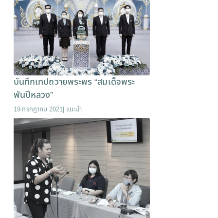
บันทึกเทปถวายพระพร “สมเด็จพระ
พันปีหลวง”
19 กรกฎาคม 2021
|
แนะนำ