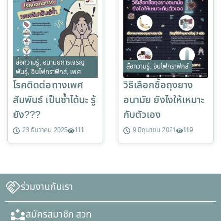
สื่อความรู้
,
อนามัยการเจริญ
สื่อความรู้
,
อินโฟกราฟิกส์
พันธุ์
,
อินโฟกราฟิกส์
,
เพศ
โรคติดต่อทางเพศ
วิธีเลือกซื้อถุงยาง
สัมพันธ์ เป็นซ้ำได้นะ รู้
อนามัย ยังไงให้เหมาะ
ยัง???
กับตัวเอง
23 ธันวาคม 2025
111
9 มิถุนายน 2021
119
ร่วมงานกับเรา
สมัครสมาชิก สวท