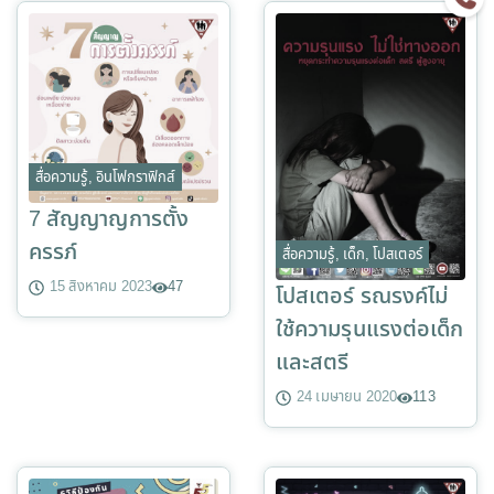
สื่อความรู้
,
อินโฟกราฟิกส์
7 สัญญาญการตั้ง
ครรภ์
สื่อความรู้
,
เด็ก
,
โปสเตอร์
15 สิงหาคม 2023
47
โปสเตอร์ รณรงค์ไม่
ใช้ความรุนแรงต่อเด็ก
และสตรี
24 เมษายน 2020
113