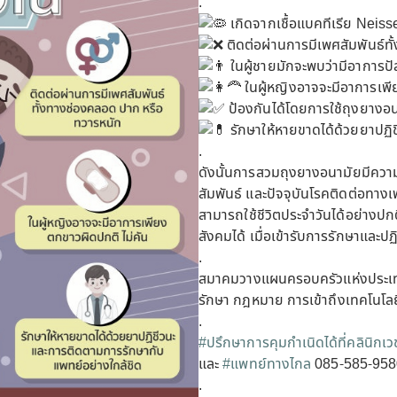
.
เกิดจากเชื้อแบคทีเรีย Neis
ติดต่อผ่านการมีเพศสัมพันธ์ท
ในผู้ชายมักจะพบว่ามีอาการป
ในผู้หญิงอาจจะมีอาการเพี
ป้องกันได้โดยการใช้ถุงยางอ
รักษาให้หายขาดได้ด้วยยาปฏิ
.
ดังนั้นการสวมถุงยางอนามัยมีควา
สัมพันธ์ และปัจจุบันโรคติดต่อทา
สามารถใช้ชีวิตประจำวันได้อย่างปก
สังคมได้ เมื่อเข้ารับการรักษาแล
.
สมาคมวางแผนครอบครัวแห่งประเทศ
รักษา กฎหมาย การเข้าถึงเทคโนโลย
.
#ปรึกษาการคุมกำเนิดได้ที่คลินิกเ
และ
#แพทย์ทางไกล
085-585-9580
.