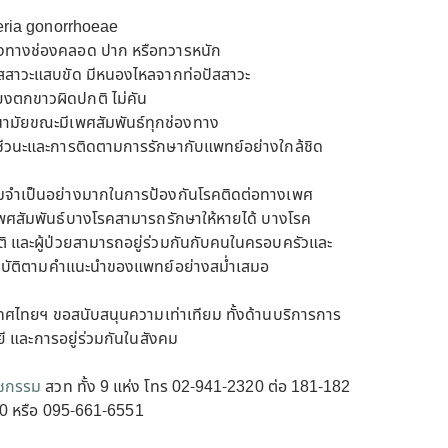
seria gonorrhoeae
ั้งทางช่องคลอด ปาก หรือทวารหนัก
ัสสาวะแสบขัด มีหนองไหลจากท่อปัสสาวะ
ยงตกขาวผิดปกติ ไม่คัน
นามัยขณะมีเพศสัมพันธ์ทุกช่องทาง
ชีวนะและการติดตามการรักษากับแพทย์อย่างใกล้ชิด
มจำเป็นอย่างมากในการป้องกันโรคติดต่อทางเพศ
งเพศสัมพันธ์บางโรคสามารถรักษาให้หายได้ บางโรค
ติ และผู้ป่วยสามารถอยู่ร่วมกันกับคนในครอบครัวและ
ะปฏิบัติตามคำแนะนำของแพทย์อย่างสม่ำเสมอ
ไทยฯ ขอสนับสนุนความเท่าเทียม ทั้งด้านบริการการ
ี และการอยู่ร่วมกันในสังคม
วชกรรม
สวท ทั้ง 9 แห่ง โทร 02-941-2320 ต่อ 181-182
 หรือ 095-661-6551