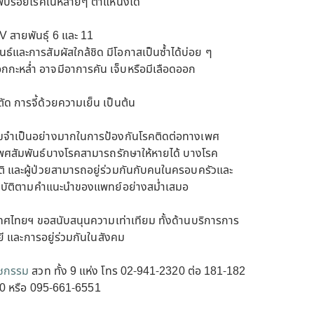
าจพบรอยโรคในหลายๆ ตำแหน่งได้
V สายพันธุ์ 6 และ 11
ธ์และการสัมผัสใกล้ชิด มีโอกาสเป็นซ้ำได้บ่อย ๆ
อกกะหล่ำ อาจมีอาการคัน เจ็บหรือมีเลือดออก
ัด การจี้ด้วยความเย็น เป็นต้น
มจำเป็นอย่างมากในการป้องกันโรคติดต่อทางเพศ
งเพศสัมพันธ์บางโรคสามารถรักษาให้หายได้ บางโรค
ติ และผู้ป่วยสามารถอยู่ร่วมกันกับคนในครอบครัวและ
ะปฏิบัติตามคำแนะนำของแพทย์อย่างสม่ำเสมอ
ไทยฯ ขอสนับสนุนความเท่าเทียม ทั้งด้านบริการการ
ี และการอยู่ร่วมกันในสังคม
วชกรรม
สวท ทั้ง 9 แห่ง โทร 02-941-2320 ต่อ 181-182
 หรือ 095-661-6551