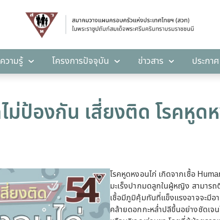
คลังความรู้
โครงการปัจจุบัน
ข่าวสาร
ปร
ความรู้
โครงการปัจจุบัน
ข่าวสาร
ประกาศ
กไม่ป้องกัน เสี่ยงติด โรคหูด
โรคหูดหงอนไก่ เกิดจากเชื้อ Human 
มะเร็งปากมดลูกในผู้หญิง สามารถติ
เชื้อมีภูมิคุ้มกันที่แข็งแรงอาจจะม
คล้ายดอกกะหล่ำปลีขึ้นอย่างชัดเจ