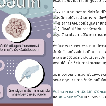
หรือบริเวณง่ามขา โดยที่ผู้ป่วยอ
.
ส่วนมากเกิดจากเชื้อไวรัส HP
ติดต่อได้ง่ายผ่านทางเพศสัมพัน
อาการคือมีติ่งเนื้อนูนคล้ายด
ป้องกันได้โดยการฉีดวัคซีน
รักษาด้วยการใช้ยาทา การผ่าต
.
ดังนั้นการสวมถุงยางอนามัยมีควา
สัมพันธ์ และปัจจุบันโรคติดต่อทา
สามารถใช้ชีวิตประจำวันได้อย่างปก
สังคมได้ เมื่อเข้ารับการรักษาแล
.
สมาคมวางแผนครอบครัวแห่งประเทศ
รักษา กฎหมาย การเข้าถึงเทคโนโลย
.
#ปรึกษาการคุมกำเนิดได้ที่คลินิกเ
และ
#แพทย์ทางไกล
085-585-9580
.