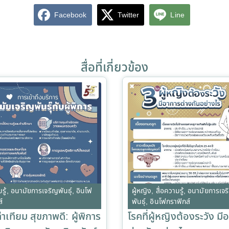
Facebook
Twitter
Line
สื่อที่เกี่ยวข้อง
รู้
,
อนามัยการเจริญพันธุ์
,
อินโฟ
ผู้หญิง
,
สื่อความรู้
,
อนามัยการเจร
์
พันธุ์
,
อินโฟกราฟิกส์
ท่าเทียม สุขภาพดี: ผู้พิการ
โรคที่ผู้หญิงต้องระวัง มี