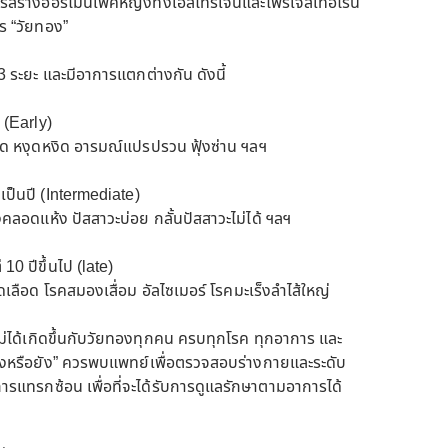
มีการสร้างฮอร์โมนเพศหญิงทั้งเอสโทรเจนและโพรเจสเทอโรน
าร “วัยทอง”
 ระยะ และมีอาการแตกต่างกัน ดังนี้
 (Early)
ียด หงุดหงิด อารมณ์แปรปรวน ฟุ้งซ่าน ฯลฯ
ป็นปี (Intermediate)
่องคลอดแห้ง ปัสสาวะบ่อย กลั้นปัสสาวะไม่ได้ ฯลฯ
10 ปีขึ้นไป (late)
เลือด โรคสมองเสื่อม อัลไซเมอร์ โรคมะเร็งลำไส้ใหญ่
่ได้เกิดขึ้นกับวัยทองทุกคน ครบทุกโรค ทุกอาการ และ
ยทองหรือยัง” ควรพบแพทย์เพื่อตรวจสอบร่างกายและระดับ
รแทรกซ้อน เพื่อที่จะได้รับการดูแลรักษาตามอาการได้