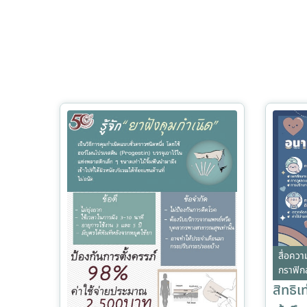
สื่อความ
กราฟิกส
สิทธิเ