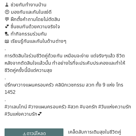
🧹 ช่วยกันทำงานบ้าน
😍 มองกันและกันในแง่ดี
💬 ฝึกตั้งคำถามโดยไม่ตัดสิน
💕 ชื่นชมกันด้วยความจริงใจ
🏸 ทำกิจกรรมร่วมกัน
📖 เรียนรู้กันและกันในด้านต่างๆ
.
การตัดสินใจร่วมชีวิตคู่ด้วยกัน เหมือนจะง่าย แต่จริงๆแล้ว ชีวิต
หลังจากตัดสินใจแล้วนั้น ทำอย่างไรที่จะประคับประคองและทำให้
ชีวิตคู่ครั้งนี้มีแต่ความสุข
.
ปรึกษาวางแผนครอบครัว คลินิกเวชกรรม สวท ทั้ง 9 แห่ง โทร
1452
.
#วาเลนไทน์ #วางแผนครอบครัว #สวท #บอกรัก #วันแห่งความรัก
#วันแห่งความรัก💕
เคล็ดลับการเติมสุขในชีวิตคู่
ดาวน์โหลด