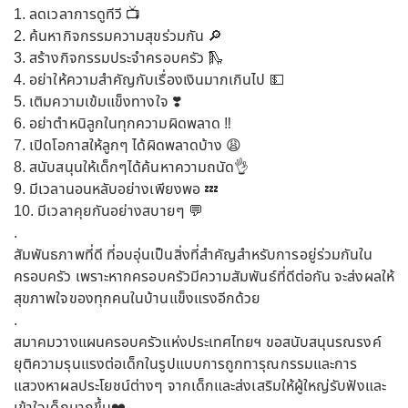
1. ลดเวลาการดูทีวี 📺
2. ค้นหากิจกรรมความสุขร่วมกัน 🔎
3. สร้างกิจกรรมประจำครอบครัว 🛝
4. อย่าให้ความสำคัญกับเรื่องเงินมากเกินไป 💵
5. เติมความเข้มแข็งทางใจ ❣️
6. อย่าตำหนิลูกในทุกความผิดพลาด ‼️
7. เปิดโอกาสให้ลูกๆ ได้ผิดพลาดบ้าง 😩
8. สนับสนุนให้เด็กๆได้ค้นหาความถนัด👌
9. มีเวลานอนหลับอย่างเพียงพอ 💤
10. มีเวลาคุยกันอย่างสบายๆ 💬
.
สัมพันธภาพที่ดี ที่อบอุ่นเป็นสิ่งที่สำคัญสำหรับการอยู่ร่วมกันใน
ครอบครัว เพราะหากครอบครัวมีความสัมพันธ์ที่ดีต่อกัน จะส่งผลให้
สุขภาพใจของทุกคนในบ้านแข็งแรงอีกด้วย
.
สมาคมวางแผนครอบครัวแห่งประเทศไทยฯ ขอสนับสนุนรณรงค์
ยุติความรุนแรงต่อเด็กในรูปแบบการถูกทารุณกรรมและการ
แสวงหาผลประโยชน์ต่างๆ จากเด็กและส่งเสริมให้ผู้ใหญ่รับฟังและ