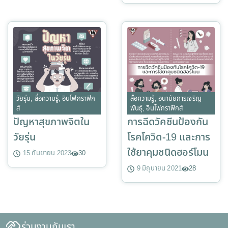
วัยรุ่น
,
สื่อความรู้
,
อินโฟกราฟิก
สื่อความรู้
,
อนามัยการเจริญ
ส์
พันธุ์
,
อินโฟกราฟิกส์
ปัญหาสุขภาพจิตใน
การฉีดวัคซีนป้องกัน
วัยรุ่น
โรคโควิด-19 และการ
ใช้ยาคุมชนิดฮอร์โมน
15 กันยายน 2023
30
9 มิถุนายน 2021
28
ร่วมงานกับเรา