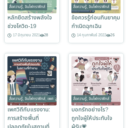
สื่อความรู้
,
อินโฟกราฟิกส์
สื่อความรู้
,
อินโฟกราฟิกส์
หลักยึดสร้างพลังใจ
ข้อควรรู้ก่อนกินยาคุม
ช่วงโควิด-19
กำเนิดฉุกเฉิน
17 มิถุนายน 2021
28
14 กุมภาพันธ์ 2022
26
สื่อความรู้
,
อินโฟกราฟิกส์
,
เพศ
สื่อความรู้
,
อินโฟกราฟิกส์
เพศวิถีกับแรงงาน:
บอกรักอย่างไร?
การสร้างพื้นที่
ถูกใจผู้ให้ประทับใจ
ปลอดภัยในสถานที่
ผู้รับ💗