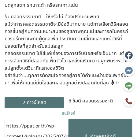
มดลูกแตก รกเกาะต่ำ หรือรกเกาะแน่น
🩺 คลอดธรรมชาติ…ใช่หรือไม่ ต้องปรึกษาแพทย์
แม้ว่าการคลอดธรรมชาติจะมีข้อดีมากมาย แต่การเลือกวิธีคลอด
ควรขึ้นอยู่กับความเหมาะสมของสุขภาพคุณแม่และทารกในครรภ์
ควรปรึกษาแพทย์ผู้ดูแลเพื่อประเมินความเสี่ยงและแนะนำวิธีที่
ปลอดภัยที่สุดสำหรับแม่และลูก
คลอดธรรมชาติ ไม่ใช่แค่เรื่องของการเจ็บน้อยหรือเจ็บมาก แต่คือ
การเลือกวิธีที่ปลอดภัย ฟื้นตัวไว และส่งเสริมความผูกพันระหว่าง
แม่ลูกตั้งแต่วินาทีแรกของชีวิต
อย่าลืมว่า…ทุกการตัดสินใจควรอยู่ภายใต้คำแนะนำของแพทย์นะ
คะ เพื่อให้คุณแม่มั่นใจและคลอดลูกอย่างปลอดภัยที่สุด 🤱✨
6 ข้อดี คลอดธรรมชาติ
ดาวน์โหลด
แชร์ลิงก์
https://ppat.or.th/wp-
คัดลอกลิงก์
content/uploads/2025/07/info-