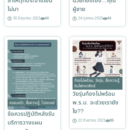
สาเหตุที่ประจำเดือน
นี่วัยทองเอง…คุณ
ไม่มา
ผู้ชาย
30 มิถุนายน 2021
44
24 ตุลาคม 2025
44
ท้องไม่พร้อม
,
วัยรุ่น
,
สื่อความรู้
,
อินโฟกราฟิกส์
วัยรุ่นท้องไม่พร้อม
พ.ร.บ. จะช่วยเรายัง
ครอบครัว
,
สื่อความรู้
,
โปสเตอร์
ไง??
ข้อควรปฏิบัติหลังรับ
22 กันยายน 2021
86
บริการวางแผน