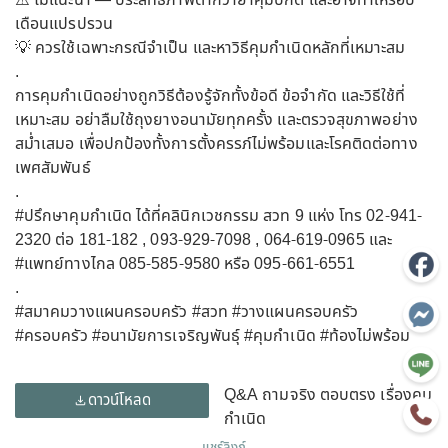
⚠️ ไม่แนะนำ — ประสิทธิภาพต่ำกว่ายาคุมปกติ และอาจทำให้รอบ
เดือนแปรปรวน
💡 ควรใช้เฉพาะกรณีจำเป็น และหาวิธีคุมกำเนิดหลักที่เหมาะสม
.
การคุมกำเนิดอย่างถูกวิธีต้องรู้จักทั้งข้อดี ข้อจำกัด และวิธีใช้ที่
เหมาะสม อย่าลืมใช้ถุงยางอนามัยทุกครั้ง และตรวจสุขภาพอย่าง
สม่ำเสมอ เพื่อปกป้องทั้งการตั้งครรภ์ไม่พร้อมและโรคติดต่อทาง
เพศสัมพันธ์
.
#ปรึกษาคุมกำเนิด
ได้ที่คลินิกเวชกรรม สวท 9 แห่ง โทร 02-941-
2320 ต่อ 181-182 , 093-929-7098 , 064-619-0965 และ
#แพทย์ทางไกล
085-585-9580 หรือ 095-661-6551
.
#สมาคมวางแผนครอบครัว
#สวท
#วางแผนครอบครัว
#ครอบครัว
#อนามัยการเจริญพันธ์ุ
#คุมกำเนิด
#ท้องไม่พร้อม
Q&A ถามจริง ตอบตรง เรื่องคุม
ดาวน์โหลด
กำเนิด