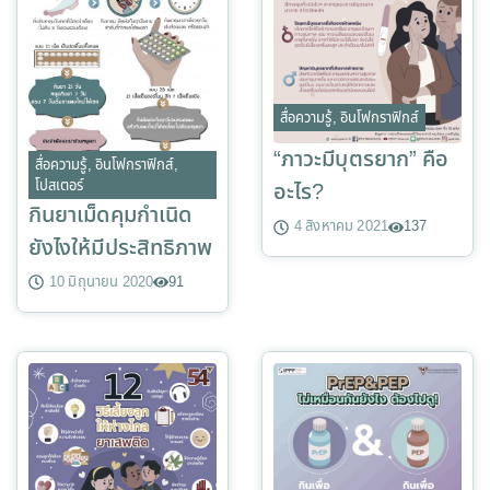
สื่อความรู้
,
อินโฟกราฟิกส์
“ภาวะมีบุตรยาก” คือ
สื่อความรู้
,
อินโฟกราฟิกส์
,
โปสเตอร์
อะไร?
กินยาเม็ดคุมกำเนิด
4 สิงหาคม 2021
137
ยังไงให้มีประสิทธิภาพ
10 มิถุนายน 2020
91