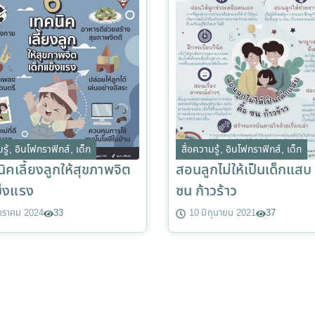
รู้
,
อินโฟกราฟิกส์
,
เด็ก
สื่อความรู้
,
อินโฟกราฟิกส์
,
เด็ก
ิคเลี้ยงลูกให้สุขภาพจิต
สอนลูกไม่ให้เป็นเด็กแสบ 
ข็งแรง
ซน ก้าวร้าว
กราคม 2024
33
10 มิถุนายน 2021
37