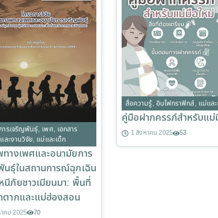
สื่อความรู้
,
อินโฟกราฟิกส์
,
แม่และ
คู่มือฝากครรภ์สำหรับแม่ม
การเจริญพันธุ์
,
เพศ
,
เอกสาร
1 สิงหาคม 2025
53
รและงานวิจัย
,
แม่และเด็ก
พทางเพศและอนามัยการ
พันธุ์ในสถานการณ์ฉุกเฉิน
หนีภัยชาวเมียนมา: พื้นที่
ัดตากและแม่ฮ่องสอน
หาคม 2025
70