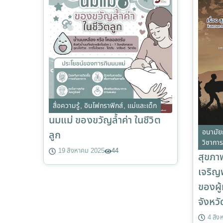
สื่อความรู้
,
อินโฟกราฟิกส์
,
แม่และเด็ก
นมแม่ ของขวัญล้ำค่า ในชีวิต
อนามัย
ลูก
วิชากา
19 สิงหาคม 2025
44
สุขภา
เจริญ
ของผู้
จังหว
4 สิง