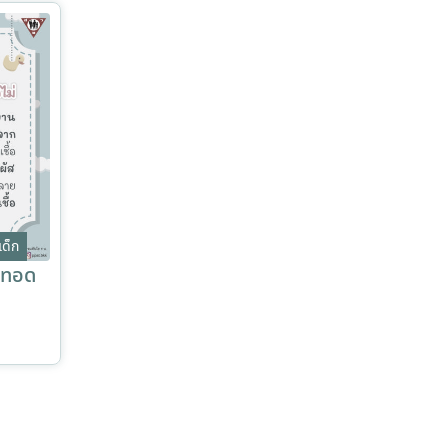
เด็ก
ายทอด