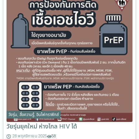
วัยรุ่น
,
สื่อความรู้
,
อินโฟกราฟิกส์
วัยรุ่นยุคใหม่ ห่างไกล HIV ได้
28 พฤศจิกายน 2025
58