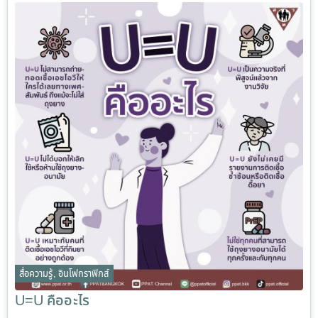
สื่อความรู้
,
อินโฟกราฟิกส์
U=U คืออะไร