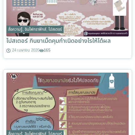
สื่อความรู้
,
อินโฟกราฟิกส์
,
โปสเตอร์
โปสเตอร์ กินยาเม็ดคุมกำเนิดอย่างไรให้ได้ผล
24 เมษายน 2020
165
สื่อความรู้
,
อินโฟกราฟิกส์
,
โปสเตอร์