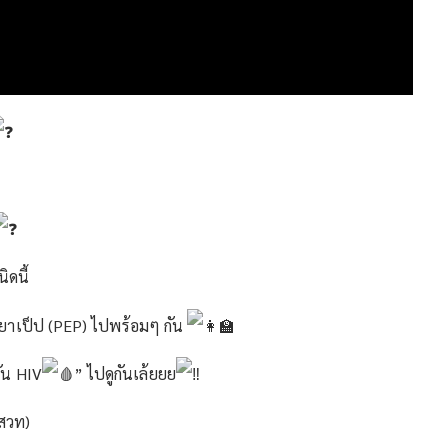
ิดนี้
ะ ยาเป็ป (PEP) ไปพร้อมๆ กัน
กัน HIV
” ไปดูกันเล้ยยย
สวท)