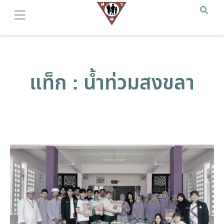
แท็ก : น้ำท่วมสงขลา