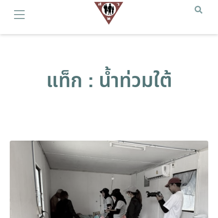
แท็ก : น้ำท่วมใต้