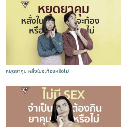
หยุดยาคุม หลั่งในจะท้องหรือไม่