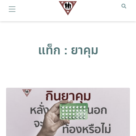
แท็ก : ยาคุม