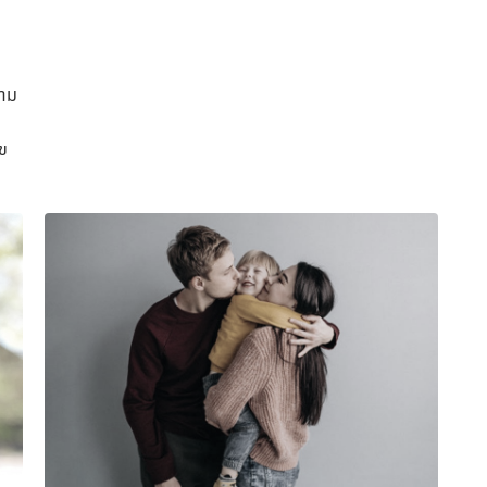
วาม
ุข