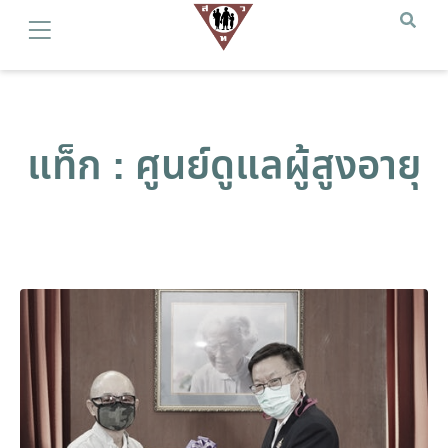
แท็ก : ศูนย์ดูแลผู้สูงอายุ