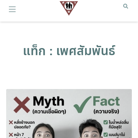
แท็ก : เพศสัมพันธ์