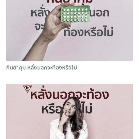
กินยาคุม หลั่งนอกจะท้องหรือไม่