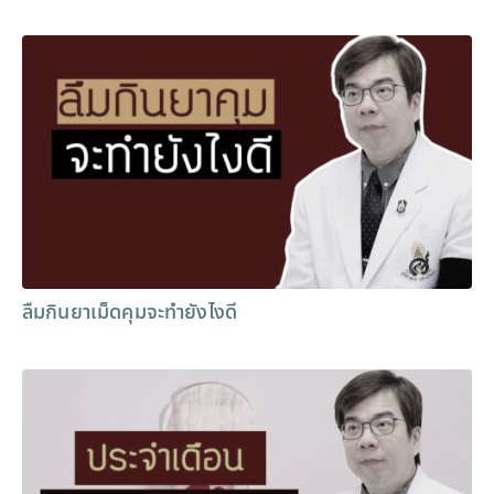
ลืมกินยาเม็ดคุมจะทำยังไงดี