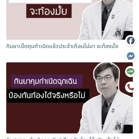
กินยาเม็ดคุมกำเนิดแล้วประจำเดือนไม่มา จะท้องมั้ย